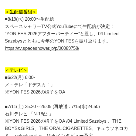
＜生配信番組＞
■8/19(水) 20:00〜生配信
スペースシャワーTV公式YouTubeにて生配信が決定！
“YON FES 2026アフターパーティー”と題し、04 Limited
Sazabysとともに今年のYON FESを振り返ります。
https://tv.spaceshower.jp/p/00089758/
＜テレビ＞
■6/22(月) 6:00-
メ～テレ「ドデスカ！」
※YON FES 2026の様子をOA
■7/11(土) 25:20～26:05 (再放送 : 7/15(水)24:50)
石川テレビ 「N-18凸 」
※YON FES 2026の様子をOA /04 Limited Sazabys 、THE
BOYS&GIRLS、THE ORAL CIGARETTES、キュウソネコカ
ミ 、go!go!vanillas、Makiインタビュー予定