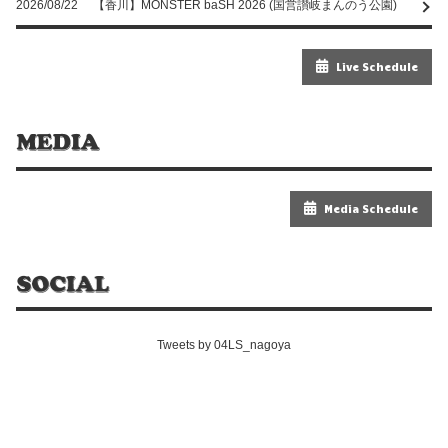
2026/08/22
【香川】MONSTER baSH 2026 (国営讃岐まんのう公園)
Live Schedule
Media Schedule
Tweets by 04LS_nagoya