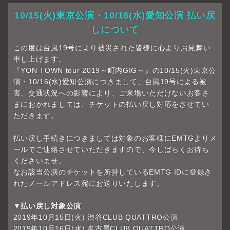
10/15(火)東京公演・10/16(水)愛知公演 払い戻
しについて
この度は台風19号により被災された皆様に心よりお見舞い
申し上げます。
『YON TOWN tour 2019～町内GIG～』の10/15(火)東京公
演・10/16(水)愛知公演につきまして、台風19号による被
害、交通状況への影響により、ご来場いただけないお客さ
まにおかれましては、チケットの払い戻し対応をさせてい
ただきます。
払い戻し手続きにつきましては対象のお客様にEMTGよりメ
ールでご連絡させていただきますので、今しばらくお待ち
くださいませ。
なお該当公演のチケットを所持しているEMTG IDに登録さ
れたメールアドレス宛にお送りいたします。
▼払い戻し対象公演
2019年10月15日(火) 渋谷CLUB QUATTRO公演
2019年10月16日(水) 名古屋CLUB QUATTRO公演