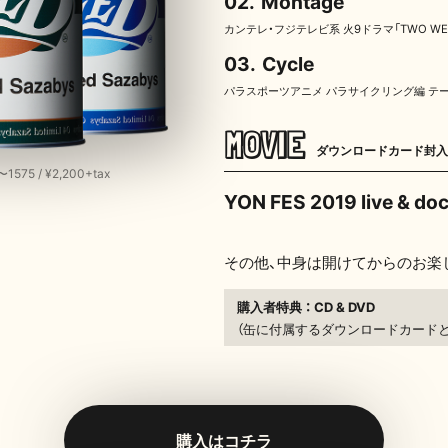
02.
Montage
カンテレ・フジテレビ系 火9ドラマ「TWO W
03.
Cycle
パラスポーツアニメ パラサイクリング編 テ
MOVIE
ダウンロードカード封入
1575 / ¥2,200+tax
YON FES 2019 live & do
その他、中身は開けてからのお楽し
購入者特典 ： CD & DVD
（缶に付属するダウンロードカードと
購入はコチラ