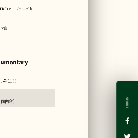
EEKS」オープニング曲
ーマ曲
cumentary
みに！！
同内容）