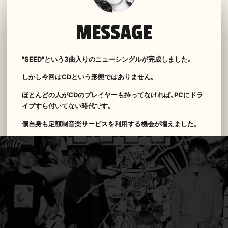
MESSAGE
"SEED"という3曲入りのニューシングルが完成しました。
しかし今回はCDという形態ではありません。
ほとんどの人がCDのプレイヤーも持ってなければ、PCにドラ
イブすら付いてない時代です。
僕自身も定額制音楽サービスを利用する機会が増えました。
だからこそパッケージで手にする喜びや封を開ける時のわく
わく感、モノとして所有する優越感を味わえる作品にしたく
て、かなり特殊な形にしてみました。
遊び心満載なこの形態は業界初の試みだと思います。
みなさん発売日を楽しみにしていて下さい。
GEN