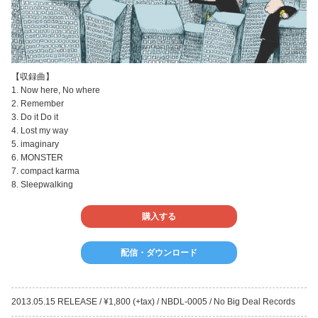
【収録曲】
1. Now here, No where
2. Remember
3. Do it Do it
4. Lost my way
5. imaginary
6. MONSTER
7. compact karma
8. Sleepwalking
購入する
配信・ダウンロード
2013.05.15 RELEASE / ¥1,800 (+tax) / NBDL-0005 / No Big Deal Records